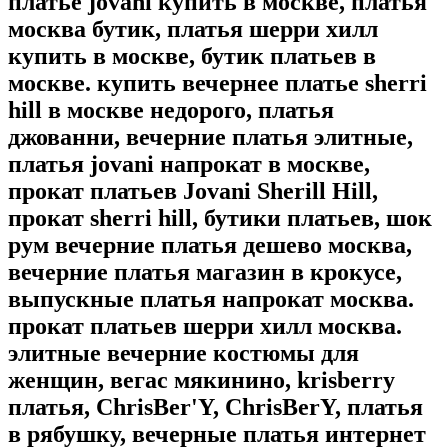
платье jovani купить в москве, платья
москва бутик, платья шерри хилл
купить в москве, бутик платьев в
москве. купить вечернее платье sherri
hill в москве недорого, платья
джованни, вечерние платья элитные,
платья jovani напрокат в москве,
прокат платьев Jovani Sherill Hill,
прокат sherri hill, бутики платьев, шок
рум вечерние платья дешево москва,
вечерние платья магазин в крокусе,
выпускные платья напрокат москва.
прокат платьев шерри хилл москва.
элитные вечерние костюмы для
женщин, вегас мякинино, krisberry
платья, ChrisBer'Y, ChrisBerY, платья
в рябушку, вечерные платья интернет