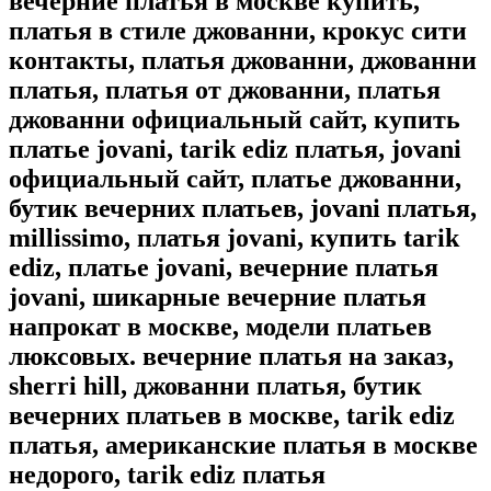
вечерние платья в москве купить,
платья в стиле джованни, крокус сити
контакты, платья джованни, джованни
платья, платья от джованни, платья
джованни официальный сайт, купить
платье jovani, tarik ediz платья, jovani
официальный сайт, платье джованни,
бутик вечерних платьев, jovani платья,
millissimo, платья jovani, купить tarik
ediz, платье jovani, вечерние платья
jovani, шикарные вечерние платья
напрокат в москве, модели платьев
люксовых. вечерние платья на заказ,
sherri hill, джованни платья, бутик
вечерних платьев в москве, tarik ediz
платья, американские платья в москве
недорого, tarik ediz платья