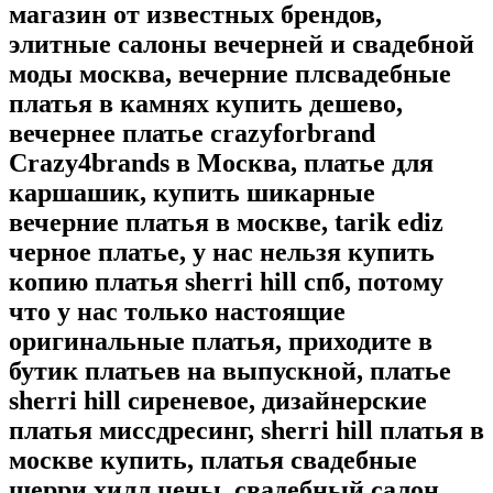
магазин от известных брендов,
элитные салоны вечерней и свадебной
моды москва, вечерние плсвадебные
платья в камнях купить дешево,
вечернее платье crazyforbrand
Crazy4brands в Москва, платье для
каршашик, купить шикарные
вечерние платья в москве, tarik ediz
черное платье, у нас нельзя купить
копию платья sherri hill спб, потому
что у нас только настоящие
оригинальные платья, приходите в
бутик платьев на выпускной, платье
sherri hill сиреневое, дизайнерские
платья миссдресинг, sherri hill платья в
москве купить, платья свадебные
шерри хилл цены, свадебный салон