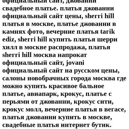
официальный сайт, джованни
свадебное платье. платья джованни
официальный сайт цены, sherri hill
платья в москве, платье джованни в
камнях фото, вечерние платья tarik
ediz, sherri hill купить платья шерри
хилл в москве распродажа, платья
sherri hill москва напрокат
официальный сайт, jovani
официальный сайт на русском цены,
салоны новобрачных города москва где
можно купить красивое бальное
платье, авиапарк, крокус, платье с
перьями от джованни, крокус сити,
крокус молл, вечерние платья в вегасе,
платья джованни купить в москве,
свадебные платья интернет бутик.