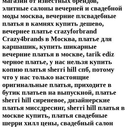
магазин от известных брендов,
элитные салоны вечерней и свадебной
моды москва, вечерние плсвадебные
платья в камнях купить дешево,
вечернее платье crazyforbrand
Crazy4brands в Москва, платье для
каршашик, купить шикарные
вечерние платья в москве, tarik ediz
черное платье, у нас нельзя купить
копию платья sherri hill спб, потому
что у нас только настоящие
оригинальные платья, приходите в
бутик платьев на выпускной, платье
sherri hill сиреневое, дизайнерские
платья миссдресинг, sherri hill платья в
москве купить, платья свадебные
шерри хилл цены, свадебный салон