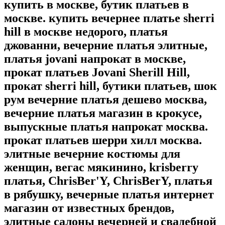
купить в москве, бутик платьев в
москве. купить вечернее платье sherri
hill в москве недорого, платья
джованни, вечерние платья элитные,
платья jovani напрокат в москве,
прокат платьев Jovani Sherill Hill,
прокат sherri hill, бутики платьев, шок
рум вечерние платья дешево москва,
вечерние платья магазин в крокусе,
выпускные платья напрокат москва.
прокат платьев шерри хилл москва.
элитные вечерние костюмы для
женщин, вегас мякинино, krisberry
платья, ChrisBer'Y, ChrisBerY, платья
в рябушку, вечерные платья интернет
магазин от известных брендов,
элитные салоны вечерней и свадебной