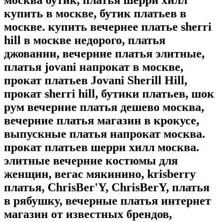
москва бутик, платья шерри хилл
купить в москве, бутик платьев в
москве. купить вечернее платье sherri
hill в москве недорого, платья
джованни, вечерние платья элитные,
платья jovani напрокат в москве,
прокат платьев Jovani Sherill Hill,
прокат sherri hill, бутики платьев, шок
рум вечерние платья дешево москва,
вечерние платья магазин в крокусе,
выпускные платья напрокат москва.
прокат платьев шерри хилл москва.
элитные вечерние костюмы для
женщин, вегас мякинино, krisberry
платья, ChrisBer'Y, ChrisBerY, платья
в рябушку, вечерные платья интернет
магазин от известных брендов,