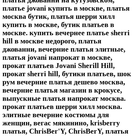
платья джованни на кутузовском,
платье jovani купить в москве, платья
москва бутик, платья шерри хилл
купить в москве, бутик платьев в
москве. купить вечернее платье sherri
hill в москве недорого, платья
джованни, вечерние платья элитные,
платья jovani напрокат в москве,
прокат платьев Jovani Sherill Hill,
прокат sherri hill, бутики платьев, шок
рум вечерние платья дешево москва,
вечерние платья магазин в крокусе,
выпускные платья напрокат москва.
прокат платьев шерри хилл москва.
элитные вечерние костюмы для
женщин, вегас мякинино, krisberry
платья, ChrisBer'Y, ChrisBerY, платья