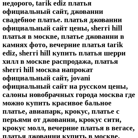
недорого, tarik ediz платья
официальный сайт, джованни
свадебное платье. платья джованни
официальный сайт цены, sherri hill
платья в москве, платье джованни в
камнях фото, вечерние платья tarik
ediz, sherri hill купить платья шерри
хилл в москве распродажа, платья
sherri hill москва напрокат
официальный сайт, jovani
официальный сайт на русском цены,
салоны новобрачных города москва где
можно купить красивое бальное
платье, авиапарк, крокус, платье с
перьями от джованни, крокус сити,
крокус молл, вечерние платья в вегасе,
платья джованни купить в москве,