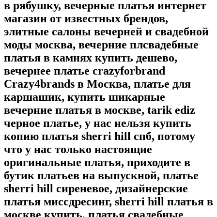
в рябушку, вечерные платья интернет
магазин от известных брендов,
элитные салоны вечерней и свадебной
моды москва, вечерние плсвадебные
платья в камнях купить дешево,
вечернее платье crazyforbrand
Crazy4brands в Москва, платье для
каршашик, купить шикарные
вечерние платья в москве, tarik ediz
черное платье, у нас нельзя купить
копию платья sherri hill спб, потому
что у нас только настоящие
оригинальные платья, приходите в
бутик платьев на выпускной, платье
sherri hill сиреневое, дизайнерские
платья миссдресинг, sherri hill платья в
москве купить, платья свадебные