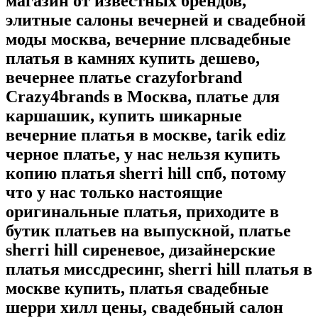
магазин от известных брендов,
элитные салоны вечерней и свадебной
моды москва, вечерние плсвадебные
платья в камнях купить дешево,
вечернее платье crazyforbrand
Crazy4brands в Москва, платье для
каршашик, купить шикарные
вечерние платья в москве, tarik ediz
черное платье, у нас нельзя купить
копию платья sherri hill спб, потому
что у нас только настоящие
оригинальные платья, приходите в
бутик платьев на выпускной, платье
sherri hill сиреневое, дизайнерские
платья миссдресинг, sherri hill платья в
москве купить, платья свадебные
шерри хилл цены, свадебный салон