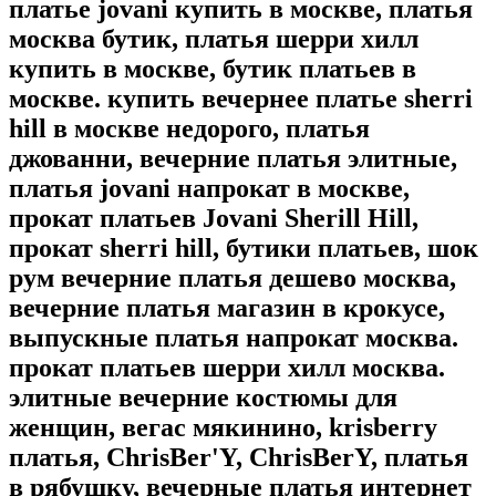
платье jovani купить в москве, платья
москва бутик, платья шерри хилл
купить в москве, бутик платьев в
москве. купить вечернее платье sherri
hill в москве недорого, платья
джованни, вечерние платья элитные,
платья jovani напрокат в москве,
прокат платьев Jovani Sherill Hill,
прокат sherri hill, бутики платьев, шок
рум вечерние платья дешево москва,
вечерние платья магазин в крокусе,
выпускные платья напрокат москва.
прокат платьев шерри хилл москва.
элитные вечерние костюмы для
женщин, вегас мякинино, krisberry
платья, ChrisBer'Y, ChrisBerY, платья
в рябушку, вечерные платья интернет