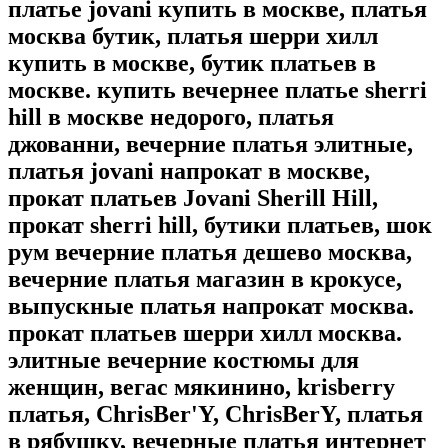
платье jovani купить в москве, платья
москва бутик, платья шерри хилл
купить в москве, бутик платьев в
москве. купить вечернее платье sherri
hill в москве недорого, платья
джованни, вечерние платья элитные,
платья jovani напрокат в москве,
прокат платьев Jovani Sherill Hill,
прокат sherri hill, бутики платьев, шок
рум вечерние платья дешево москва,
вечерние платья магазин в крокусе,
выпускные платья напрокат москва.
прокат платьев шерри хилл москва.
элитные вечерние костюмы для
женщин, вегас мякинино, krisberry
платья, ChrisBer'Y, ChrisBerY, платья
в рябушку, вечерные платья интернет