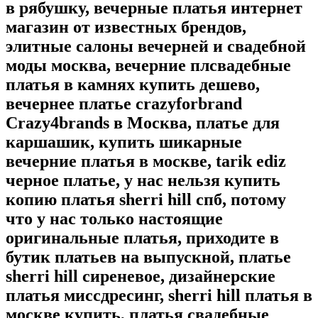
в рябушку, вечерные платья интернет
магазин от известных брендов,
элитные салоны вечерней и свадебной
моды москва, вечерние плсвадебные
платья в камнях купить дешево,
вечернее платье crazyforbrand
Crazy4brands в Москва, платье для
каршашик, купить шикарные
вечерние платья в москве, tarik ediz
черное платье, у нас нельзя купить
копию платья sherri hill спб, потому
что у нас только настоящие
оригинальные платья, приходите в
бутик платьев на выпускной, платье
sherri hill сиреневое, дизайнерские
платья миссдресинг, sherri hill платья в
москве купить, платья свадебные