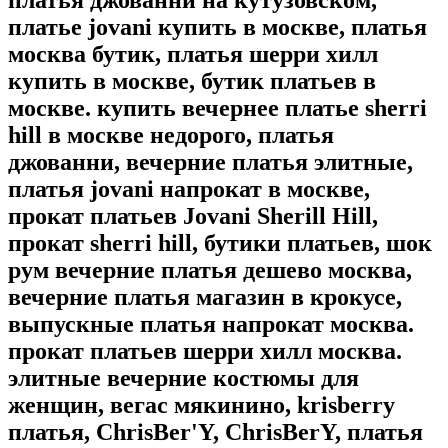
платья джованни на кутузовском,
платье jovani купить в москве, платья
москва бутик, платья шерри хилл
купить в москве, бутик платьев в
москве. купить вечернее платье sherri
hill в москве недорого, платья
джованни, вечерние платья элитные,
платья jovani напрокат в москве,
прокат платьев Jovani Sherill Hill,
прокат sherri hill, бутики платьев, шок
рум вечерние платья дешево москва,
вечерние платья магазин в крокусе,
выпускные платья напрокат москва.
прокат платьев шерри хилл москва.
элитные вечерние костюмы для
женщин, вегас мякинино, krisberry
платья, ChrisBer'Y, ChrisBerY, платья