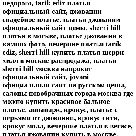
недорого, tarik ediz платья
официальный сайт, джованни
свадебное платье. платья джованни
официальный сайт цены, sherri hill
платья в москве, платье джованни в
камнях фото, вечерние платья tarik
ediz, sherri hill купить платья шерри
хилл в москве распродажа, платья
sherri hill москва напрокат
официальный сайт, jovani
официальный сайт на русском цены,
салоны новобрачных города москва где
можно купить красивое бальное
платье, авиапарк, крокус, платье с
перьями от джованни, крокус сити,
крокус молл, вечерние платья в вегасе,
платья джованни купить в москве,