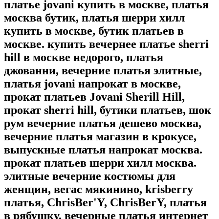
платье jovani купить в москве, платья
москва бутик, платья шерри хилл
купить в москве, бутик платьев в
москве. купить вечернее платье sherri
hill в москве недорого, платья
джованни, вечерние платья элитные,
платья jovani напрокат в москве,
прокат платьев Jovani Sherill Hill,
прокат sherri hill, бутики платьев, шок
рум вечерние платья дешево москва,
вечерние платья магазин в крокусе,
выпускные платья напрокат москва.
прокат платьев шерри хилл москва.
элитные вечерние костюмы для
женщин, вегас мякинино, krisberry
платья, ChrisBer'Y, ChrisBerY, платья
в рябушку, вечерные платья интернет