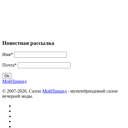
Новостная рассылка
Имя*
Почта*
МойПрикид
© 2007-2026. Салон
МойПрикид
- мультибрендовый салон
вечерней моды.