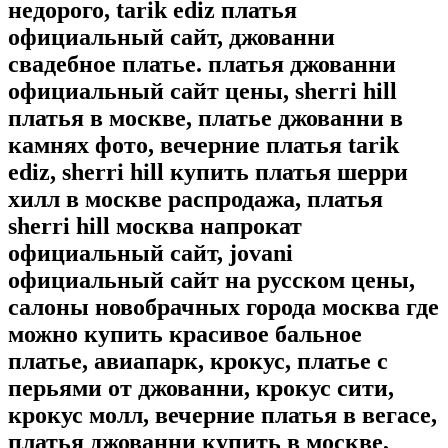
недорого, tarik ediz платья
официальный сайт, джованни
свадебное платье. платья джованни
официальный сайт цены, sherri hill
платья в москве, платье джованни в
камнях фото, вечерние платья tarik
ediz, sherri hill купить платья шерри
хилл в москве распродажа, платья
sherri hill москва напрокат
официальный сайт, jovani
официальный сайт на русском цены,
салоны новобрачных города москва где
можно купить красивое бальное
платье, авиапарк, крокус, платье с
перьями от джованни, крокус сити,
крокус молл, вечерние платья в вегасе,
платья джованни купить в москве,