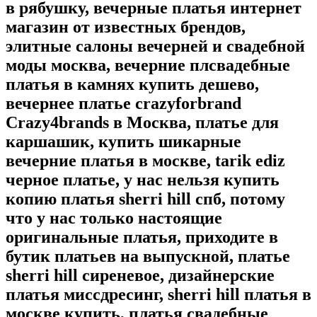
в рябушку, вечерные платья интернет
магазин от известных брендов,
элитные салоны вечерней и свадебной
моды москва, вечерние плсвадебные
платья в камнях купить дешево,
вечернее платье crazyforbrand
Crazy4brands в Москва, платье для
каршашик, купить шикарные
вечерние платья в москве, tarik ediz
черное платье, у нас нельзя купить
копию платья sherri hill спб, потому
что у нас только настоящие
оригинальные платья, приходите в
бутик платьев на выпускной, платье
sherri hill сиреневое, дизайнерские
платья миссдресинг, sherri hill платья в
москве купить, платья свадебные