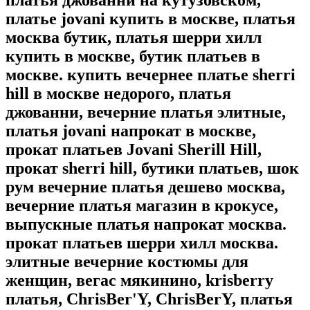
платья джованни на кутузовском,
платье jovani купить в москве, платья
москва бутик, платья шерри хилл
купить в москве, бутик платьев в
москве. купить вечернее платье sherri
hill в москве недорого, платья
джованни, вечерние платья элитные,
платья jovani напрокат в москве,
прокат платьев Jovani Sherill Hill,
прокат sherri hill, бутики платьев, шок
рум вечерние платья дешево москва,
вечерние платья магазин в крокусе,
выпускные платья напрокат москва.
прокат платьев шерри хилл москва.
элитные вечерние костюмы для
женщин, вегас мякинино, krisberry
платья, ChrisBer'Y, ChrisBerY, платья