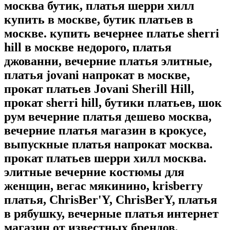
москва бутик, платья шерри хилл
купить в москве, бутик платьев в
москве. купить вечернее платье sherri
hill в москве недорого, платья
джованни, вечерние платья элитные,
платья jovani напрокат в москве,
прокат платьев Jovani Sherill Hill,
прокат sherri hill, бутики платьев, шок
рум вечерние платья дешево москва,
вечерние платья магазин в крокусе,
выпускные платья напрокат москва.
прокат платьев шерри хилл москва.
элитные вечерние костюмы для
женщин, вегас мякинино, krisberry
платья, ChrisBer'Y, ChrisBerY, платья
в рябушку, вечерные платья интернет
магазин от известных брендов,